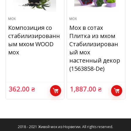
МОХ
МОХ
Композиция со
Мох в сотах
стабилизированн
Плитка из мхом
ым мхом WOOD
Стабилизирован
мох
ый мох
настенный декор
(1563858-De)
362.00
₴
1,887.00
₴
2018 - 2021 Живой мох из Норвегии. All rights reserved.