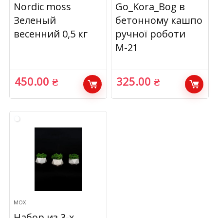
Nordic moss
Go_Kora_Bog в
Зеленый
бетонному кашпо
весенний 0,5 кг
ручної роботи
М-21
450.00
₴
325.00
₴
МОХ
Набор из 3-х