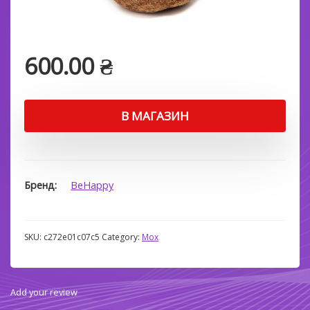
600.00
₴
В МАГАЗИН
Бренд
BeHappy
SKU:
c272e01c07c5
Category:
Мох
Add your review