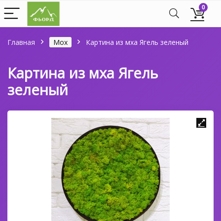
0
Главная
Мох
Картина из мха Ягель зеленый
Картина из мха Ягель
зеленый