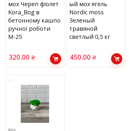
мох Череп фіолет
ый мох ягель
Kora_Bog в
Nordic moss
бетонному кашпо
Зеленый
ручної роботи
травяной
М-25
светлый 0,5 кг
320.00
₴
450.00
₴
МОХ