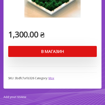
1,300.00
₴
В МАГАЗИН
SKU:
3bdfc7a1b326
Category:
Мох
Add your review