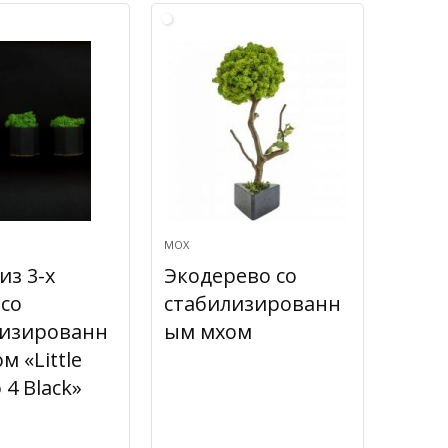
МОХ
из 3-х
Экодерево со
со
стабилизированн
лизированн
ым мхом
м «Little
 4 Black»