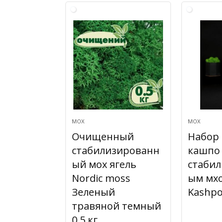
МОХ
МОХ
Очищенный
Набор 
стабилизированн
кашпо 
ый мох ягель
стаби
Nordic moss
ым мхо
Зеленый
Kashpo
травяной темный
0,5 кг