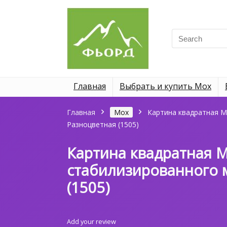
Search
for:
Главная
Выбрать и купить Мох
Главная
Мох
Картина квадратная M
Разноцветная (1505)
Картина квадратная M
стабилизированного 
(1505)
Add your review