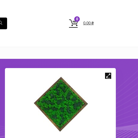
0
0.00
₴