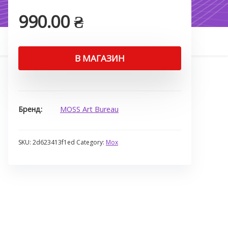
990.00
₴
В МАГАЗИН
Бренд
MOSS Art Bureau
SKU:
2d623413f1ed
Category:
Мох