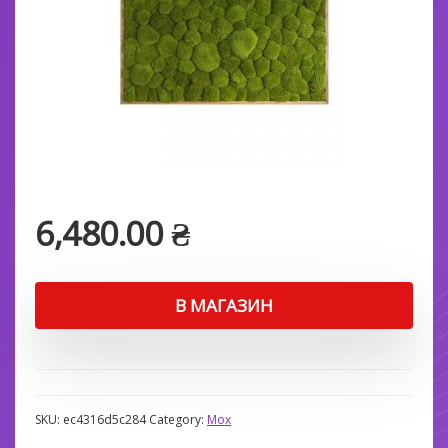
6,480.00
₴
В МАГАЗИН
SKU:
ec4316d5c284
Category:
Мох