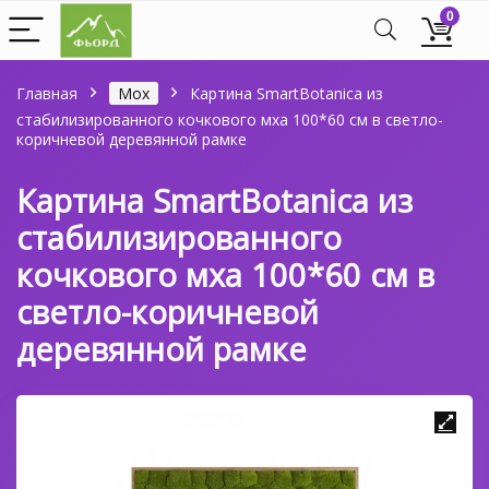
0
Главная
Мох
Картина SmartBotanica из
стабилизированного кочкового мха 100*60 см в светло-
коричневой деревянной рамке
Картина SmartBotanica из
стабилизированного
кочкового мха 100*60 см в
светло-коричневой
деревянной рамке