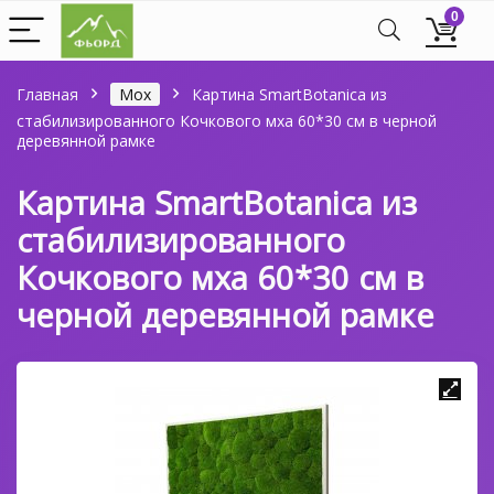
0
Главная
Мох
Картина SmartBotanica из
стабилизированного Кочкового мха 60*30 см в черной
деревянной рамке
Картина SmartBotanica из
стабилизированного
Кочкового мха 60*30 см в
черной деревянной рамке