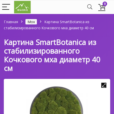
0
Главная
Мох
Картина SmartBotanica из
стабилизированного Кочкового мха диаметр 40 см
Картина SmartBotanica из
стабилизированного
Кочкового мха диаметр 40
см