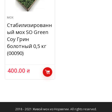
МОХ
Стабилизированн
ый мох SO Green
Соу Грин
болотный 0,5 кг
(00090)
400.00
₴
2018 - 2021 Живой мох из Норвегии. All rights reserved.