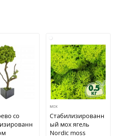
МОХ
ево со
Стабилизированн
лизированн
ый мох ягель
ом
Nordic moss