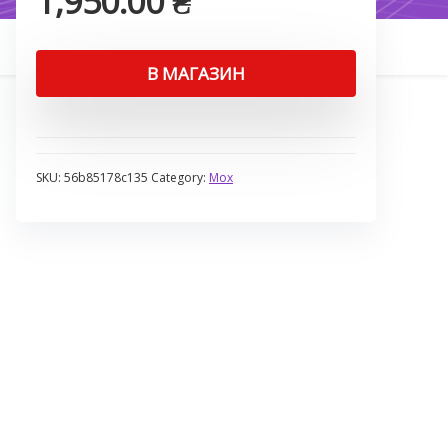
1,950.00
₴
В МАГАЗИН
SKU:
56b85178c135
Category:
Мох