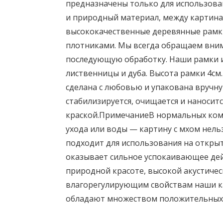
предназначены только для использован
и природный материал, между картин
высококачественные деревянные рамк
плотниками. Мы всегда обращаем вним
последующую обработку. Наши рамки и
лиственницы и дуба. Высота рамки 4см.
сделана с любовью и упакована вручну
стабилизируется, очищается и наносит
краской.ПримечаниеВ нормальных комн
ухода или воды — картину с мхом нельз
подходит для использования на открыт
оказывает сильное успокаивающее дейс
природной красоте, высокой акустиче
влагорегулирующим свойствам наши ка
обладают множеством положительных 