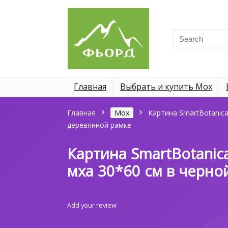
Search
for:
Главная
Выбрать и купить Мох
Главная
Мох
Картина SmartBotanica
деревянной рамке
Картина SmartBotanic
мха 30*60 см в черно
Add your review