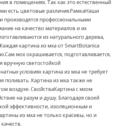
ия в помещениях. Так как это естественный
ами есть цветовые различия.РамкаНаши
и производятся профессиональными
ание на качество материалов и их
зготавливаются из натурального дерева,
Каждая картина из мха от SmartBotanica
ю.Сам мох окрашивается, подготавливается,
ся вручную светостойкой
атных условиях картина из мха не требует
я поливать .Картина из мха также не
ом воздухе. СвойстваКартина с мхом
твие на разум и душу. Благодаря своей
ской эффективности, изоляционным и
ртины из мха не только красивы, но и
качеств.