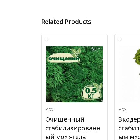
Related Products
МОХ
МОХ
Очищенный
Экодер
стабилизированн
стаби
ый мох ягель
ым мх