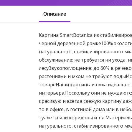
Описание
Картина SmartBotanica из стабилизиров
черной деревянной рамке100% экологи
натурального, стабилизированного мха
обслуживание: не требуется ни ухода, 
лесуЗвукопоглощение: до 60% в речево
растениями и мхом не требуют водыИс
товареНаши картины из мха идеально 
интерьера.Поскольку они не нуждаются 
красивую и всегда свежую картину да
то в офисе, в гостиной дома или в неб
туалеты или коридоры и т.д.Материалы
натурального, стабилизированного мха