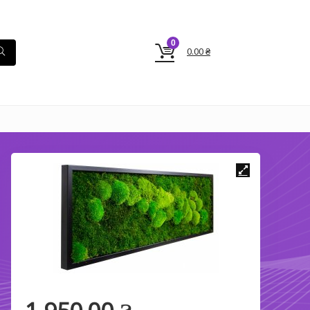
0
0.00
₴