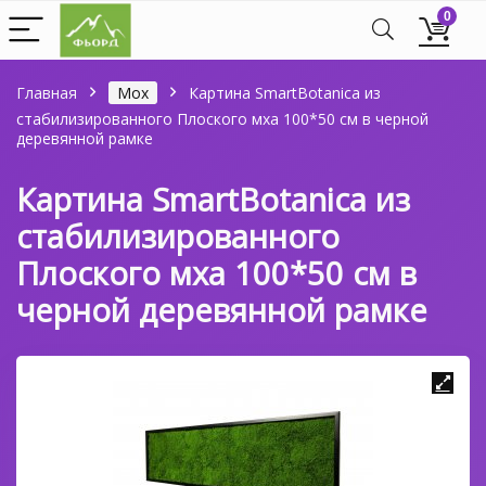
0
Главная
Мох
Картина SmartBotanica из
стабилизированного Плоского мха 100*50 см в черной
деревянной рамке
Картина SmartBotanica из
стабилизированного
Плоского мха 100*50 см в
черной деревянной рамке