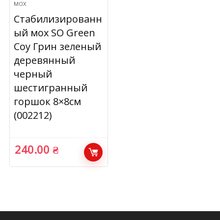
МОХ
Стабилизированн
ый мох SO Green
Соу Грин зеленый
деревянный
черный
шестигранный
горшок 8×8см
(002212)
240.00
₴