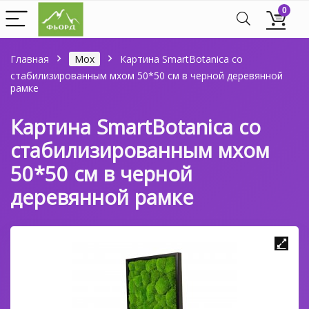
0
Главная
Мох
Картина SmartBotanica со
стабилизированным мхом 50*50 см в черной деревянной
рамке
Картина SmartBotanica со
стабилизированным мхом
50*50 см в черной
деревянной рамке