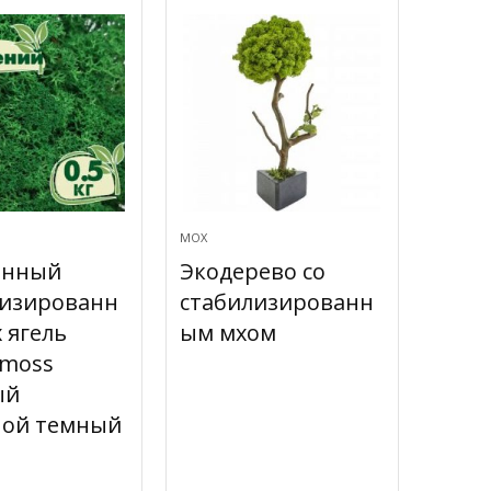
МОХ
енный
Экодерево со
лизированн
стабилизированн
 ягель
ым мхом
 moss
ый
ной темный