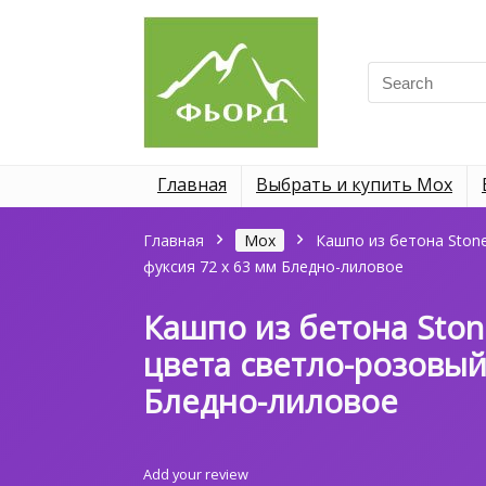
Search
for:
Главная
Выбрать и купить Мох
Главная
Мох
Кашпо из бетона Stone
фуксия 72 х 63 мм Бледно-лиловое
Кашпо из бетона Ston
цвета светло-розовый
Бледно-лиловое
Add your review