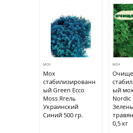
МОХ
МОХ
Мох
Очищ
стабилизированн
стаби
ый Green Ecco
ый мох
Moss Ягель
Nordic
Украинский
Зелен
Синий 500 гр.
травя
0,5 кг