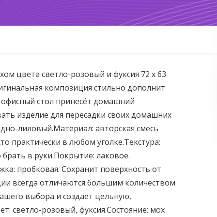
мхом цвета светло-розовый и фуксия 72 х 63
игинальная композиция стильно дополнит
 офисный стол принесёт домашний
вать изделие для пересадки своих домашних
едно-лиловый.Материал: авторская смесь
сто практически в любом уголке.Текстура:
о брать в руки.Покрытие: лаковое.
ка: пробковая. Сохранит поверхность от
ции всегда отличаются большим количеством
ашего выбора и создает цельную,
т: светло-розовый, фуксия.Состояние: мох