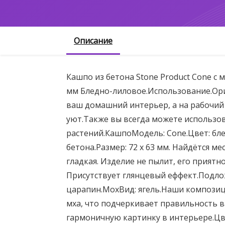
Описание
Кашпо из бетона Stone Product Cone с 
мм Бледно-лиловое.Использование.Ор
ваш домашний интерьер, а на рабочий
уют.Также вы всегда можете использо
растений.КашпоМодель: Cone.Цвет: бл
бетона.Размер: 72 х 63 мм. Найдётся ме
гладкая. Изделие не пылит, его приятн
Присутствует глянцевый еффект.Подлож
царапин.МохВид: ягель.Наши компози
мха, что подчеркивает правильность в
гармоничную картинку в интерьере.Цве