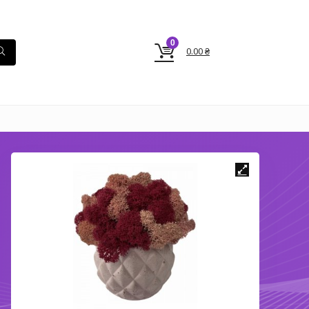
0
0.00
₴