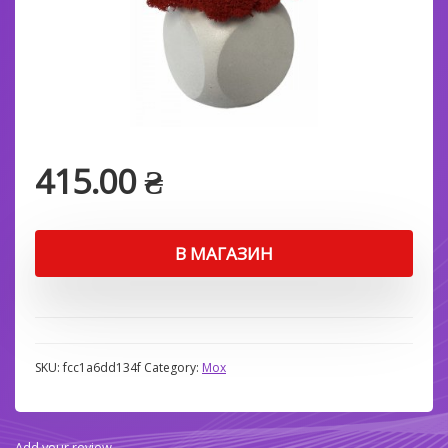
415.00
₴
В МАГАЗИН
SKU:
fcc1a6dd134f
Category:
Мох
Add your review