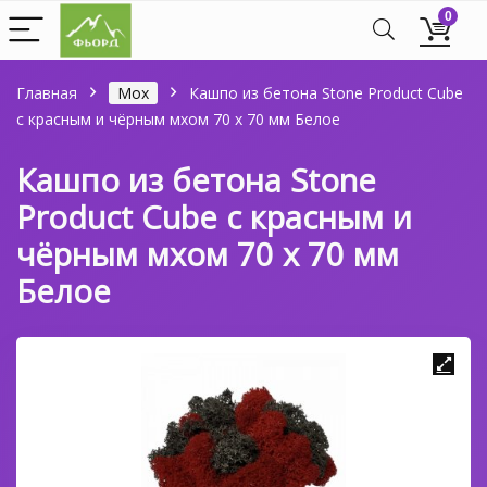
0
Главная
Мох
Кашпо из бетона Stone Product Cube
с красным и чёрным мхом 70 х 70 мм Белое
Кашпо из бетона Stone
Product Cube с красным и
чёрным мхом 70 х 70 мм
Белое