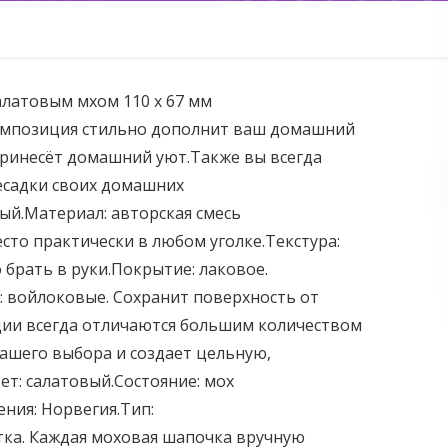
салатовым мхом 110 х 67 мм
омпозиция стильно дополнит ваш домашний
принесёт домашний уют.Также вы всегда
есадки своих домашних
ый.Материал: авторская смесь
есто практически в любом уголке.Текстура:
о брать в руки.Покрытие: лаковое.
: войлоковые. Сохранит поверхность от
ции всегда отличаются большим количеством
ашего выбора и создает цельную,
т: салатовый.Состояние: мох
ния: Норвегия.Тип:
тка. Каждая моховая шапочка вручную