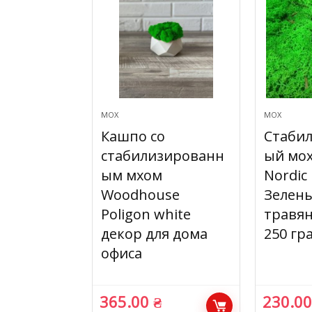
МОХ
МОХ
Кашпо со
Стаби
стабилизированн
ый мох
ым мхом
Nordic
Woodhouse
Зелен
Poligon white
травян
декор для дома
250 гр
офиса
365.00
₴
230.0