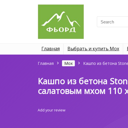
Search
for:
Главная
Выбрать и купить Мох
Главная
Мох
Кашпо из бетона Stone
Кашпо из бетона Ston
салатовым мхом 110 
Add your review