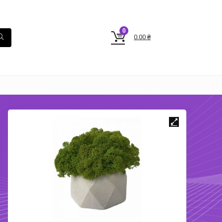
0
0.00
₴