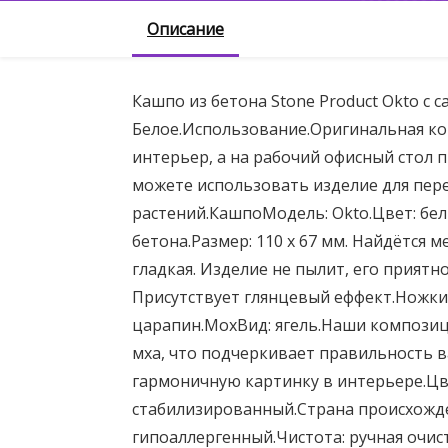
Описание
Кашпо из бетона Stone Product Okto с 
Белое.Использование.Оригинальная к
интерьер, а на рабочий офисный стол 
можете использовать изделие для пер
растений.КашпоМодель: Okto.Цвет: бел
бетона.Размер: 110 х 67 мм. Найдётся м
гладкая. Изделие не пылит, его приятн
Присутствует глянцевый еффект.Ножки
царапин.МохВид: ягель.Наши компози
мха, что подчеркивает правильность в
гармоничную картинку в интерьере.Цве
стабилизированный.Страна происхожде
гипоаллергенный.Чистота: ручная очис