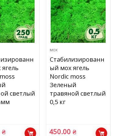
МОХ
лизированн
Стабилизированн
 ягель
ый мох ягель
 moss
Nordic moss
ый
Зеленый
ой светлый
травяной светлый
амм
0,5 кг
0
₴
450.00
₴