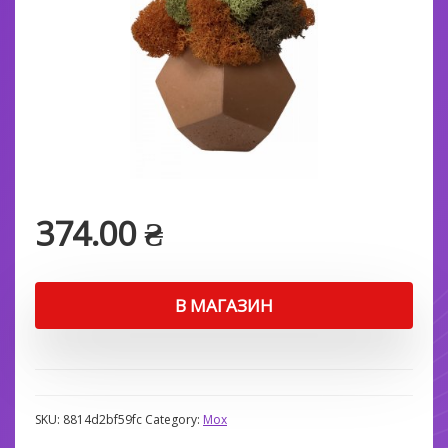
374.00
₴
В МАГАЗИН
SKU:
8814d2bf59fc
Category:
Мох