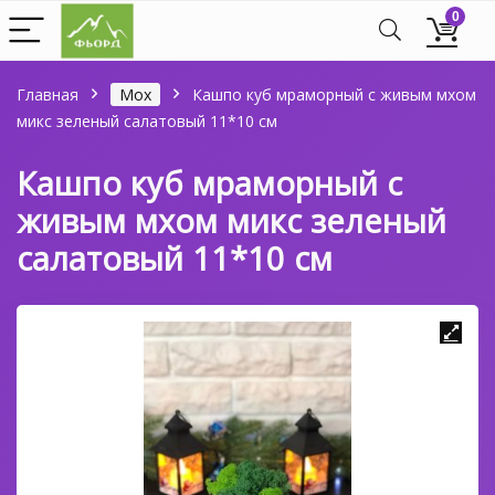
0
Главная
Мох
Кашпо куб мраморный с живым мхом
микс зеленый салатовый 11*10 см
Кашпо куб мраморный с
живым мхом микс зеленый
салатовый 11*10 см