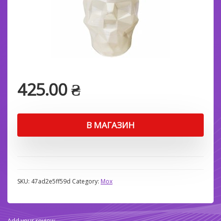
425.00
₴
В МАГАЗИН
SKU:
47ad2e5ff59d
Category:
Мох
Add your review