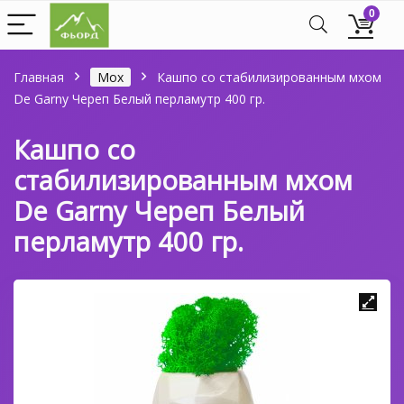
0
Главная
Мох
Кашпо со стабилизированным мхом
De Garny Череп Белый перламутр 400 гр.
Кашпо со
стабилизированным мхом
De Garny Череп Белый
перламутр 400 гр.