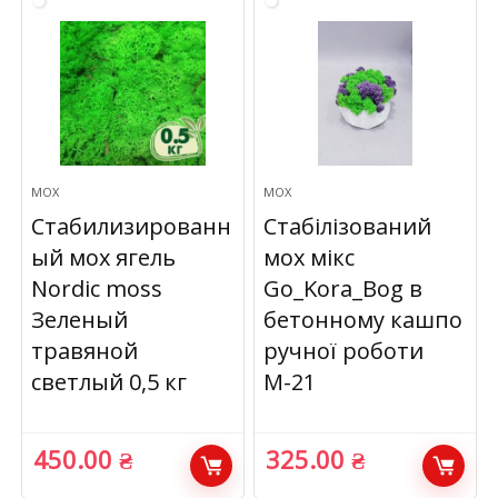
МОХ
МОХ
Стабилизированн
Стабілізований
ый мох ягель
мох мікс
Nordic moss
Go_Kora_Bog в
Зеленый
бетонному кашпо
травяной
ручної роботи
светлый 0,5 кг
М-21
450.00
₴
325.00
₴