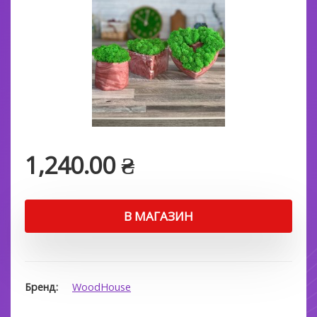
1,240.00
₴
В МАГАЗИН
Бренд
WoodHouse