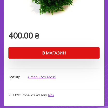
400.00
₴
В МАГАЗИН
Бренд
Green Ecco Moss
SKU:
f2ef07bb46cf
Category:
Мох