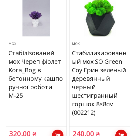
МОХ
МОХ
Стабілізований
Стабилизированн
мох Череп фіолет
ый мох SO Green
Kora_Bog в
Соу Грин зеленый
бетонному кашпо
деревянный
ручної роботи
черный
М-25
шестигранный
горшок 8×8см
(002212)
320.00
₴
240.00
₴