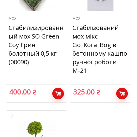
МОХ
МОХ
Стабилизированн
Стабілізований
ый мох SO Green
мох мікс
Соу Грин
Go_Kora_Bog в
болотный 0,5 кг
бетонному кашпо
(00090)
ручної роботи
М-21
400.00
₴
325.00
₴