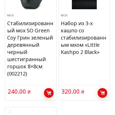
МОХ
МОХ
Стабилизированн
Набор из 3-х
ый мох SO Green
кашпо со
Соу Грин зеленый
стабилизированн
деревянный
ым мхом «Little
черный
Kashpo 2 Black»
шестигранный
горшок 8×8см
(002212)
240.00
₴
320.00
₴