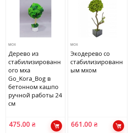
МОХ
МОХ
Дерево из
Экодерево со
стабилизированн
стабилизированн
ого мха
ым мхом
Go_Kora_Bog в
бетонном кашпо
ручной работы 24
см
475.00
₴
661.00
₴