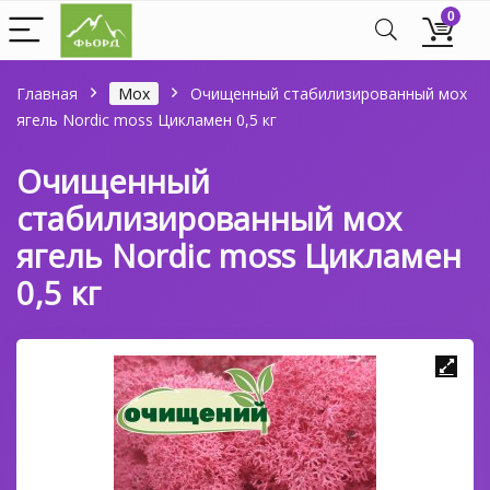
0
Главная
Мох
Очищенный стабилизированный мох
ягель Nordic moss Цикламен 0,5 кг
Очищенный
стабилизированный мох
ягель Nordic moss Цикламен
0,5 кг