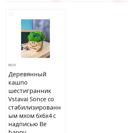
МОХ
Деревянный
кашпо
шестигранник
Vstavai Sonce со
стабилизированн
ым мхом 6х6х4 с
надписью Be
happy