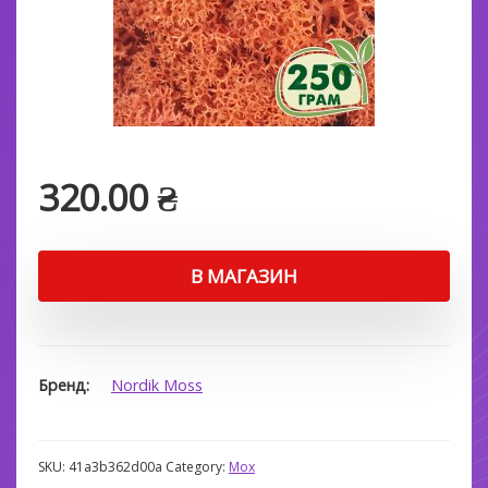
320.00
₴
В МАГАЗИН
Бренд
Nordik Moss
SKU:
41a3b362d00a
Category:
Мох