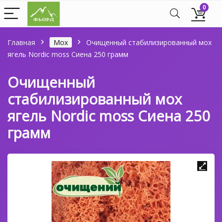
0
Главная
Мох
Очищенный стабилизированный мох
ягель Nordic moss Сиена 250 грамм
Очищенный
стабилизированный мох
ягель Nordic moss Сиена 250
грамм