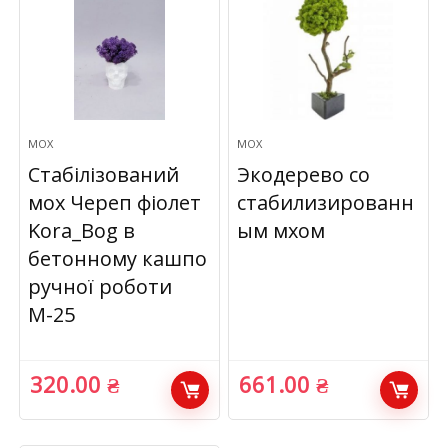
МОХ
МОХ
Стабілізований
Экодерево со
мох Череп фіолет
стабилизированн
Kora_Bog в
ым мхом
бетонному кашпо
ручної роботи
М-25
320.00
₴
661.00
₴