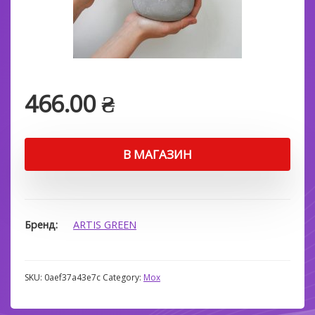
466.00
₴
В МАГАЗИН
Бренд
ARTIS GREEN
SKU:
0aef37a43e7c
Category:
Мох