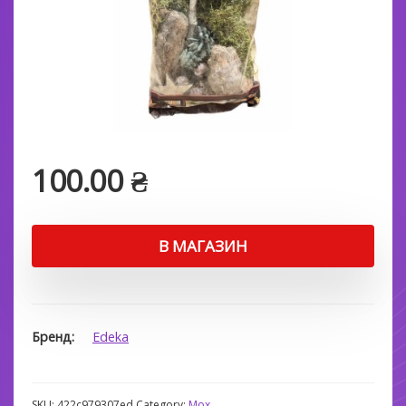
100.00
₴
В МАГАЗИН
Бренд
Edeka
SKU:
422c979307ed
Category:
Мох