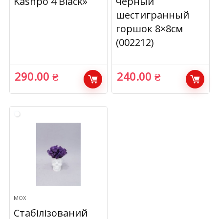
Kashpo 4 Black»
черный
шестигранный
горшок 8×8см
(002212)
290.00
₴
240.00
₴
МОХ
Стабілізований