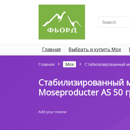
Search
for:
Главная
Выбрать и купить Мох
Главная
Мох
Стабилизированный мо
Стабилизированный м
Moseproducter AS 50 
Add your review