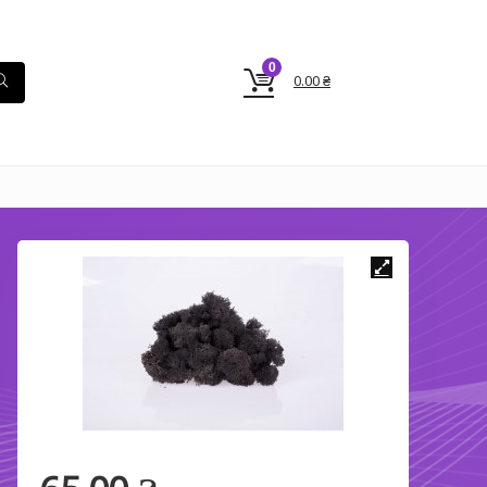
0
0.00
₴