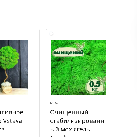
МОХ
ативное
Очищенный
 Vstavai
стабилизированн
из
ый мох ягель