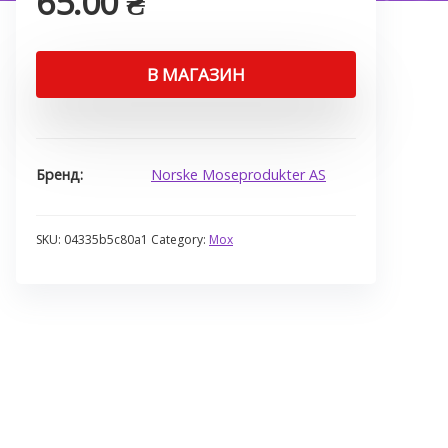
65.00
₴
В МАГАЗИН
Бренд
Norske Moseprodukter AS
SKU:
04335b5c80a1
Category:
Мох