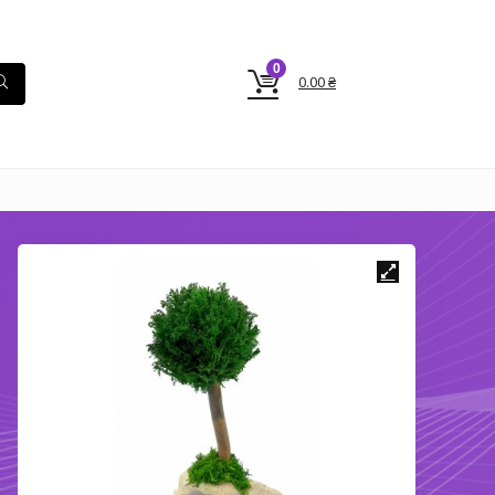
0
0.00
₴