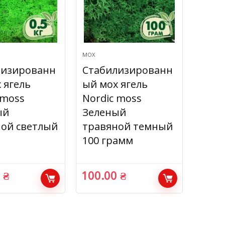
МОХ
лизированн
Стабилизированн
 ягель
ый мох ягель
 moss
Nordic moss
ый
Зеленый
ой светлый
травяной темный
100 грамм
0
₴
100.00
₴