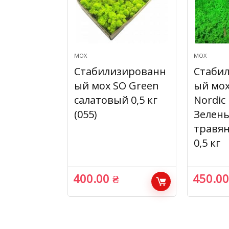
МОХ
МОХ
Стабилизированн
Стаби
ый мох SO Green
ый мох
салатовый 0,5 кг
Nordic
(055)
Зелен
травян
0,5 кг
400.00
₴
450.0