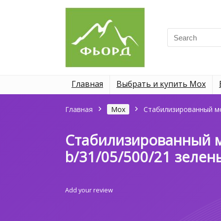
Search
for:
Главная
Выбрать и купить Мох
Главная
Мох
Стабилизированный мо
Стабилизированный м
b/31/05/500/21 зелен
Add your review