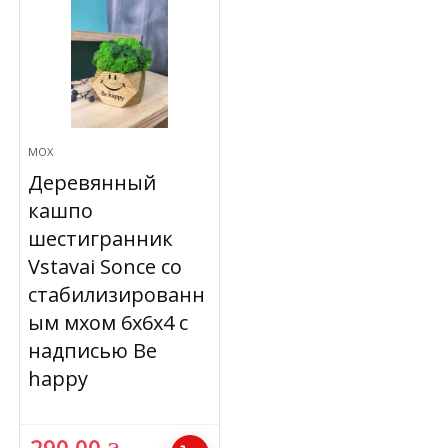
МОХ
Деревянный
кашпо
шестигранник
Vstavai Sonce со
стабилизированн
ым мхом 6х6х4 с
надписью Be
happy