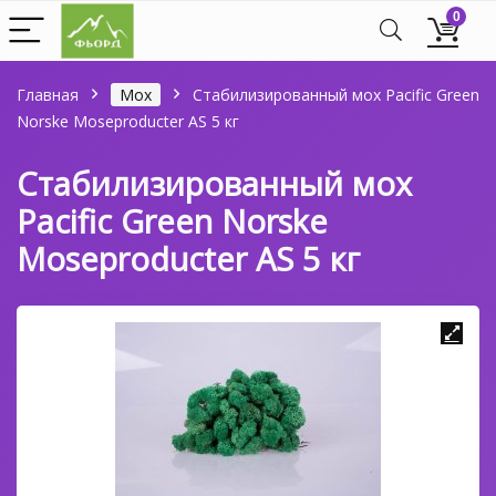
0
Главная
Мох
Стабилизированный мох Pacific Green
Norske Moseproducter AS 5 кг
Стабилизированный мох
Pacific Green Norske
Moseproducter AS 5 кг