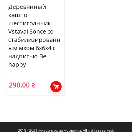
Деревянный
кашпо
шестигранник
Vstavai Sonce со
стабилизированн
ым мхом 6х6х4 с
надписью Be
happy
290.00
₴
2018 - 2021 Живой мох из Норвегии. All rights reserved.