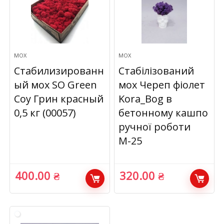
МОХ
МОХ
Стабилизированн
Стабілізований
ый мох SO Green
мох Череп фіолет
Соу Грин красный
Kora_Bog в
0,5 кг (00057)
бетонному кашпо
ручної роботи
М-25
400.00
₴
320.00
₴