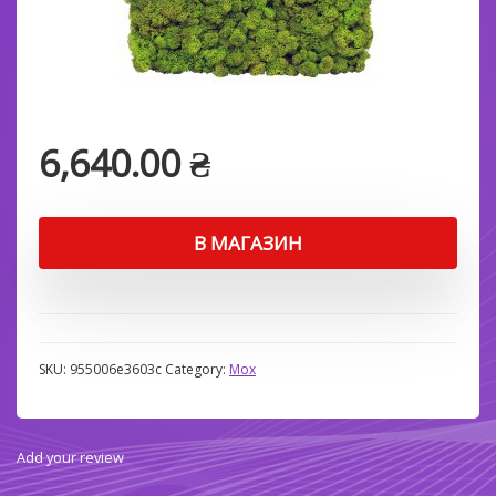
6,640.00
₴
В МАГАЗИН
SKU:
955006e3603c
Category:
Мох
Add your review