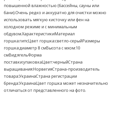
повышенной влажностью (бассейны, сауны или
бани).Очень редко и аккуратно для очистки можно
использовать мягкую кисточку или фен на
холодном режиме и с минимальным
обдувом.ХарактеристикиМатериал
горшка:гипсЦвет горшка:светло-серыйРазмеры
горшка:диаметр 8 смВысота с мхом:10
смВид:ягельФорма
поставки:упаковкаЦвет:черныйСтрана
выращивания:НорвегияСтрана-производитель
товара:УкраинаСтрана регистрации
бренда:УкраинаЦвет горшка может незначительно
отличаться от представленного на фото.