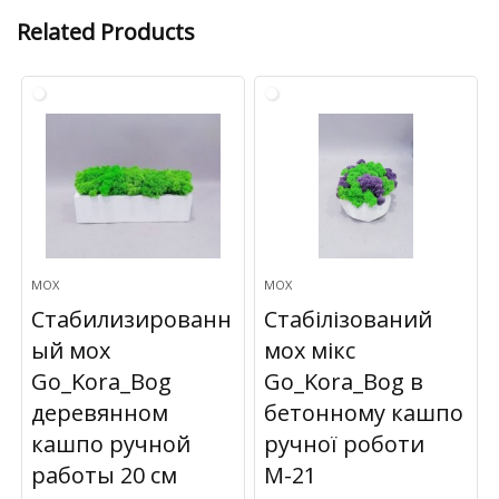
Related Products
МОХ
МОХ
Стабилизированн
Стабілізований
ый мох
мох мікс
Go_Kora_Bog
Go_Kora_Bog в
деревянном
бетонному кашпо
кашпо ручной
ручної роботи
работы 20 см
М-21