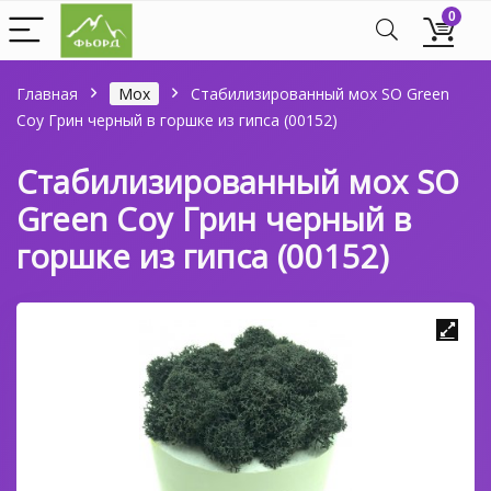
0
Главная
Мох
Стабилизированный мох SO Green
Соу Грин черный в горшке из гипса (00152)
Стабилизированный мох SO
Green Соу Грин черный в
горшке из гипса (00152)