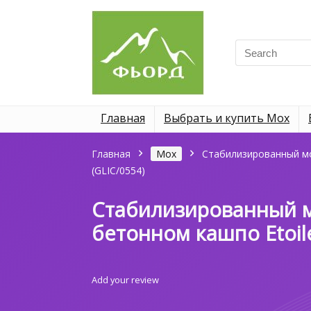
Search
for:
Главная
Выбрать и купить Мох
Главная
Мох
Стабилизированный мо
(GLIC/0554)
Стабилизированный м
бетонном кашпо Etoile
Add your review