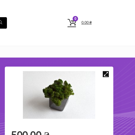
0
0.00
₴