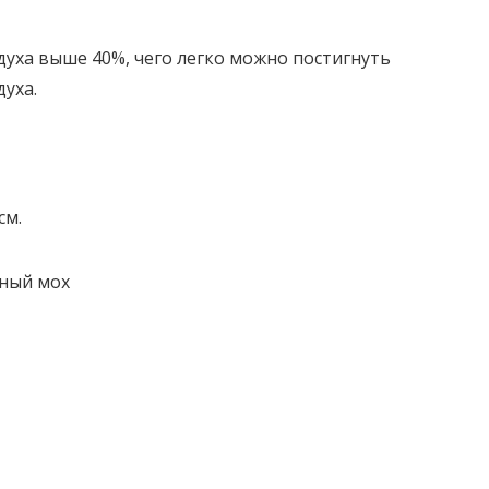
духа выше 40%, чего легко можно постигнуть
уха.
см.
нный мох