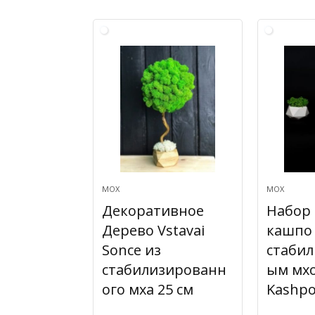
МОХ
МОХ
Декоративное
Набор 
Дерево Vstavai
кашпо 
Sonce из
стаби
стабилизированн
ым мхо
ого мха 25 см
Kashpo