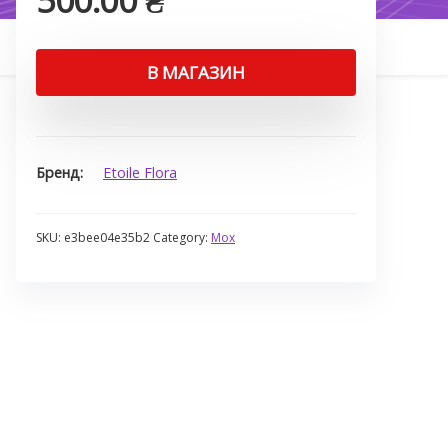
500.00
₴
В МАГАЗИН
Бренд
Etoile Flora
SKU:
e3bee04e35b2
Category:
Мох