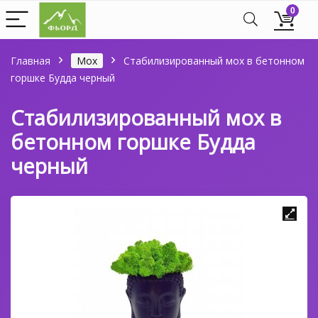
0
Главная
Мох
Стабилизированный мох в бетонном
горшке Будда черный
Стабилизированный мох в
бетонном горшке Будда
черный