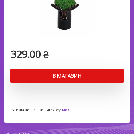
329.00
₴
В МАГАЗИН
SKU:
a0cae112d3ac
Category:
Мох
Add your review