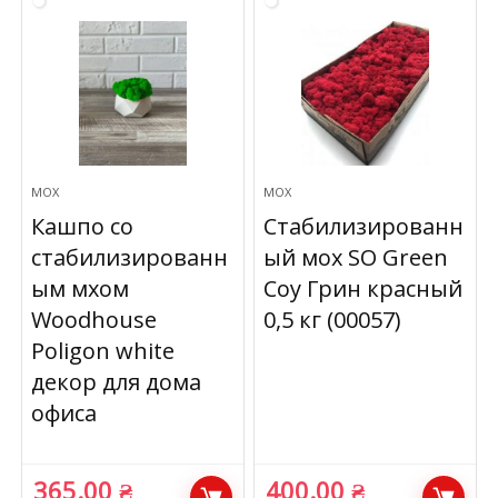
МОХ
МОХ
Кашпо со
Стабилизированн
стабилизированн
ый мох SO Green
ым мхом
Соу Грин красный
Woodhouse
0,5 кг (00057)
Poligon white
декор для дома
офиса
365.00
₴
400.00
₴