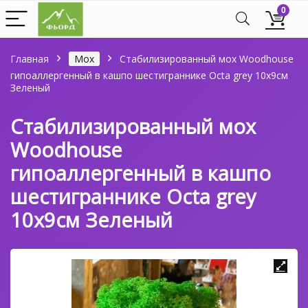
0
Главная
Мох
Стабилизированный мох Woodhouse
гипоаллергенный в кашпо шестиграннике Octa grey 10х9см
Зеленый
Стабилизированный мох
Woodhouse
гипоаллергенный в кашпо
шестиграннике Octa grey
10х9см Зеленый