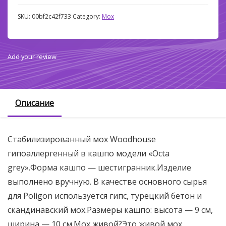
SKU:
00bf2c42f733
Category:
Мох
Add your review
Описание
Стабилизированный мох Woodhouse
гипоаллергенный в кашпо модели «Octa
grey».Форма кашпо — шестигранник.Изделие
выполнено вручную. В качестве основного сырья
для Poligon используется гипс, турецкий бетон и
скандинавский мох.Размеры кашпо: высота — 9 см,
ширина — 10 см.Мох живой?Это живой мох,