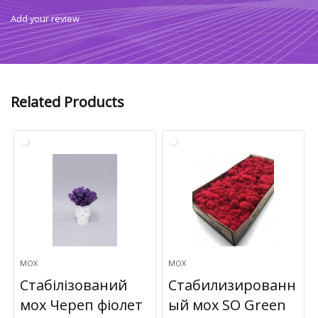
Add your review
Related Products
МОХ
МОХ
Стабілізований
Стабилизированн
мох Череп фіолет
ый мох SO Green