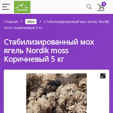
0
Главная
Мох
Стабилизированный мох ягель Nordik
moss Коричневый 5 кг
Стабилизированный мох
ягель Nordik moss
Коричневый 5 кг