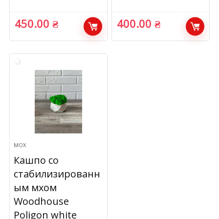
450.00
₴
400.00
₴
МОХ
Кашпо со
стабилизированн
ым мхом
Woodhouse
Poligon white