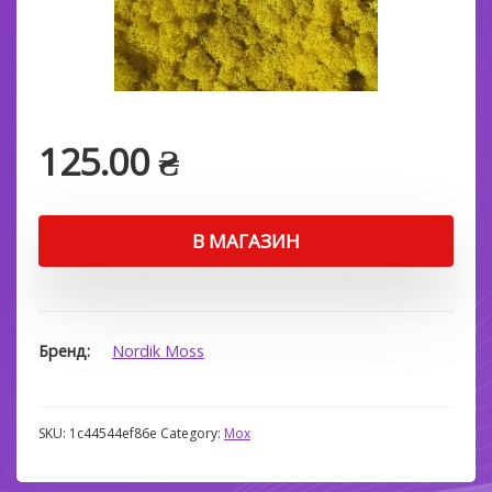
125.00
₴
В МАГАЗИН
Бренд
Nordik Moss
SKU:
1c44544ef86e
Category:
Мох