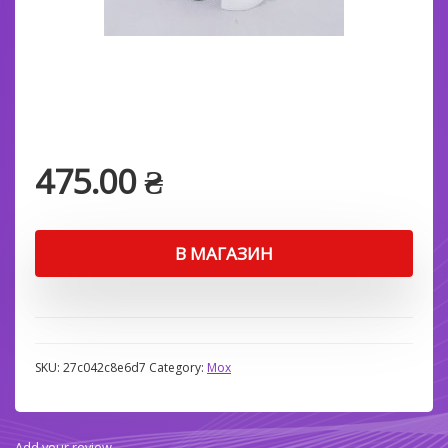
475.00
₴
В МАГАЗИН
SKU:
27c042c8e6d7
Category:
Мох
Add your review