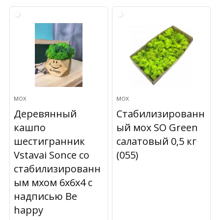
МОХ
МОХ
Деревянный
Стабилизированн
кашпо
ый мох SO Green
шестигранник
салатовый 0,5 кг
Vstavai Sonce со
(055)
стабилизированн
ым мхом 6х6х4 с
надписью Be
happy