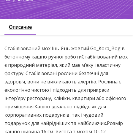
Описание
Стабілізований мох Інь-Янь жовтий Go_Kora_Bog в
бетонному кашпо ручної роботиСтабілізований мох
є природний матеріал, який має м’яку і еластичну
фактуру. Стабілізовані рослини безпечні для
здоров’я, вони не викликають алергію. Рослина є
екологічно чистою і підходить для прикраси
інтер’єру ресторану, клініки, квартири або офісного
приміщення.Кашпо ідеально підійде як для
корпоративних подарунків, так і чудовий
подарунок для найрідніших та найближчих.Розмір
кашпо ширина 16 см, висота з мохом 10-12