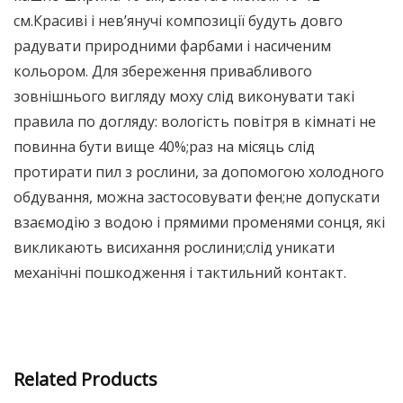
см.Красиві і нев’янучі композиції будуть довго
радувати природними фарбами і насиченим
кольором. Для збереження привабливого
зовнішнього вигляду моху слід виконувати такі
правила по догляду: вологість повітря в кімнаті не
повинна бути вище 40%;раз на місяць слід
протирати пил з рослини, за допомогою холодного
обдування, можна застосовувати фен;не допускати
взаємодію з водою і прямими променями сонця, які
викликають висихання рослини;слід уникати
механічні пошкодження і тактильний контакт.
Related Products