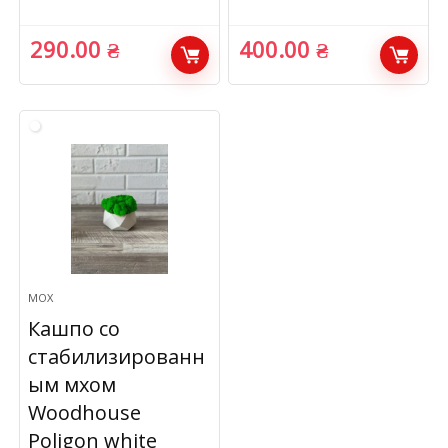
290.00
₴
400.00
₴
МОХ
Кашпо со
стабилизированн
ым мхом
Woodhouse
Poligon white