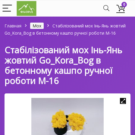
0
Главная
Мох
Стабілізований мох Інь-Янь жовтий
Go_Kora_Bog в бетонному кашпо ручної роботи М-16
Стабілізований мох Інь-Янь
жовтий Go_Kora_Bog в
бетонному кашпо ручної
роботи М-16